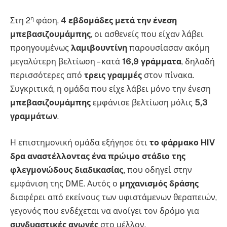
η
Στη 2
φάση,
4 εβδομάδες μετά την ένεση
μπεβασιζουμάμπης
, οι ασθενείς που είχαν λάβει
προηγουμένως
λαμιβουντίνη
παρουσίασαν ακόμη
μεγαλύτερη βελτίωση – κατά
16,9 γράμματα
, δηλαδή
περισσότερες από
τρεις γραμμές
στον πίνακα.
Συγκριτικά, η ομάδα που είχε λάβει μόνο την ένεση
μπεβασιζουμάμπης
εμφάνισε βελτίωση μόλις
5,3
γραμμάτων
.
Η επιστημονική ομάδα εξήγησε ότι
το φάρμακο HIV
δρα αναστέλλοντας ένα πρώιμο στάδιο της
φλεγμονώδους διαδικασίας,
που οδηγεί στην
εμφάνιση της DME. Αυτός ο
μηχανισμός δράσης
διαφέρει από εκείνους των υφιστάμενων θεραπειών,
γεγονός που ενδέχεται να ανοίγει τον δρόμο για
συνδυαστικές αγωγές
στο μέλλον.