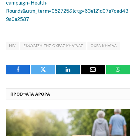
campaign=Health-
Rounds&utm_term=052725&lctg=63e121d07a7ced43
9a0e2587
HIV
ΕΚΦΎΛΙΣΗ ΤΗΣ ΩΧΡΆΣ ΚΗΛΊΔΑΣ
ΩΧΡΆ ΚΗΛΊΔΑ
Facebook
Twitter
LinkedIn
Email
WhatsA
ΠΡΟΣΦΑΤΑ ΑΡΘΡΑ