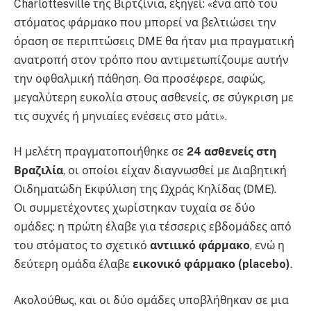
Charlottesville της Βιρτζίνια, εξηγεί: «ένα από του
στόματος φάρμακο που μπορεί να βελτιώσει την
όραση σε περιπτώσεις DME θα ήταν μια πραγματική
ανατροπή στον τρόπο που αντιμετωπίζουμε αυτήν
την οφθαλμική πάθηση. Θα προσέφερε, σαφώς,
μεγαλύτερη ευκολία στους ασθενείς, σε σύγκριση με
τις συχνές ή μηνιαίες ενέσεις στο μάτι».
Η μελέτη πραγματοποιήθηκε σε
24 ασθενείς στη
Βραζιλία
, οι οποίοι είχαν διαγνωσθεί με Διαβητική
Οιδηματώδη Εκφύλιση της Ωχράς Κηλίδας (DME).
Οι συμμετέχοντες χωρίστηκαν τυχαία σε δύο
ομάδες: η πρώτη έλαβε για τέσσερις εβδομάδες από
του στόματος το σχετικό
αντιιικό φάρμακο
, ενώ η
δεύτερη ομάδα έλαβε
εικονικό φάρμακο (placebo)
.
Ακολούθως, και οι δύο ομάδες υποβλήθηκαν σε μια