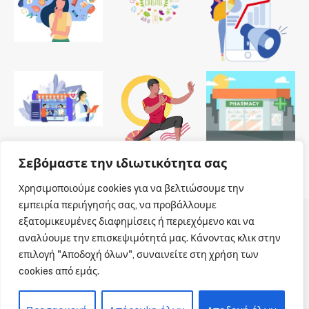
Σεβόμαστε την ιδιωτικότητα σας
Χρησιμοποιούμε cookies για να βελτιώσουμε την
εμπειρία περιήγησής σας, να προβάλλουμε
εξατομικευμένες διαφημίσεις ή περιεχόμενο και να
© 2026 Dailypharmanews. Designed by
Dailypharmanews
.
αναλύουμε την επισκεψιμότητά μας. Κάνοντας κλικ στην
επιλογή "Αποδοχή όλων", συναινείτε στη χρήση των
Αρχική
Όροι χρήσης
Πολιτική cookies
cookies από εμάς.
Πολιτική απορρήτου
Πνευματική Ιδιοκτησία
Επικοινωνία