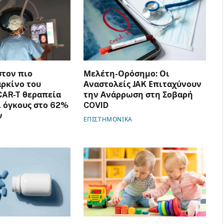
στον πιο
Μελέτη-Ορόσημο: Οι
αρκίνο του
Αναστολείς JAK Επιταχύνουν
CAR-T θεραπεία
την Ανάρρωση στη Σοβαρή
 όγκους στο 62%
COVID
ν
ΕΠΙΣΤΗΜΟΝΙΚΑ