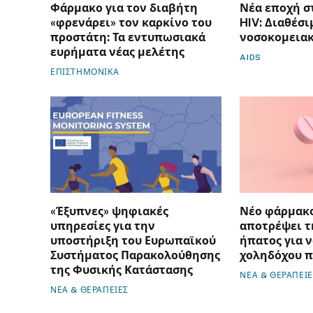
Φάρμακο για τον διαβήτη
Νέα εποχή 
«φρενάρει» τον καρκίνο του
HIV: Διαθέσι
προστάτη: Τα εντυπωσιακά
νοσοκομεια
ευρήματα νέας μελέτης
AIDS
ΕΠΙΣΤΗΜΟΝΙΚΑ
«Έξυπνες» ψηφιακές
Νέο φάρμακο
υπηρεσίες για την
αποτρέψει τ
υποστήριξη του Ευρωπαϊκού
ήπατος για 
Συστήματος Παρακολούθησης
χοληδόχου 
της Φυσικής Κατάστασης
ΝΕΑ & ΘΕΡΑΠΕΙΕ
ΝΕΑ & ΘΕΡΑΠΕΙΕΣ