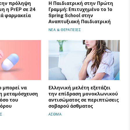
στην πρόληψη
Η Παιδιατρική στην Πρώτη
μη η PrEP σε 24
Γραμμή: Επιτυχημένο το 1ο
κά φαρμακεία
Spring School στην
Αναπτυξιακή Παιδιατρική
ΝΕΑ & ΘΕΡΑΠΕΙΕΣ
 μπορεί να
Ελληνική μελέτη εξετάζει
η μεταμόσχευση
την επίδραση μονοκλωνικού
νόσο του
αντισώματος σε περιπτώσεις
πόρου
σοβαρού άσθματος
Σ
ΑΣΘΜΑ