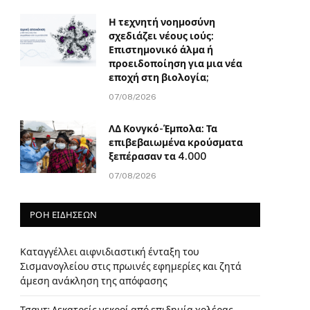
Η τεχνητή νοημοσύνη
σχεδιάζει νέους ιούς:
Επιστημονικό άλμα ή
προειδοποίηση για μια νέα
εποχή στη βιολογία;
07/08/2026
ΛΔ Κονγκό-Έμπολα: Τα
επιβεβαιωμένα κρούσματα
ξεπέρασαν τα 4.000
07/08/2026
ΡΟΗ ΕΙΔΗΣΕΩΝ
Καταγγέλλει αιφνιδιαστική ένταξη του
Σισμανογλείου στις πρωινές εφημερίες και ζητά
άμεση ανάκληση της απόφασης