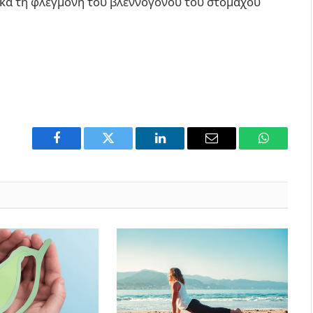
ικά τη φλεγμονή του βλεννογόνου του στομάχου
Facebook
Twitter
LinkedIn
Email
WhatsAp