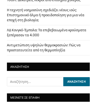
Τσαντ: Δεκατρείς νεκροί από επιδημία χολέρας
Η τεχνητή νοημοσύνη σχεδιάζει νέους ιούς:
Επιστημονικό άλμα ή προειδοποίηση για μια νέα
εποχή στη βιολογία;
ΛΔ Κονγκό-Έμπολα: Τα επιβεβαιωμένα κρούσματα
ξεπέρασαν τα 4.000
Αντιμετώπιση υψηλών θερμοκρασιών: Πώς να
προστατευτείτε από τη θερμοπληξία
ΑΝΑΖΗΤΗΣΗ
ΜΕΙΝΕΤΕ ΣΕ ΕΠΑΦΗ