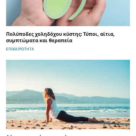
Πολύποδες χοληδόχου κύστης: Τύποι, αίτια,
συμπτώματα και θεραπεία
ΕΠΙΚΑΙΡΟΤΗΤΑ