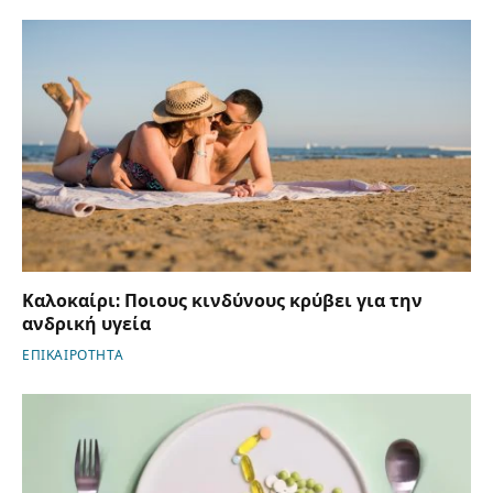
Καλοκαίρι: Ποιους κινδύνους κρύβει για την
ανδρική υγεία
ΕΠΙΚΑΙΡΟΤΗΤΑ