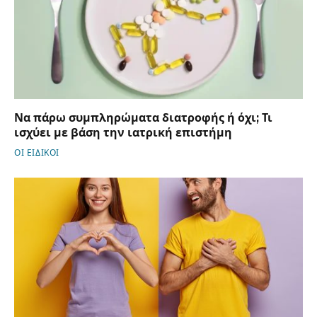
Να πάρω συμπληρώματα διατροφής ή όχι; Τι
ισχύει με βάση την ιατρική επιστήμη
ΟΙ ΕΙΔΙΚΟΙ