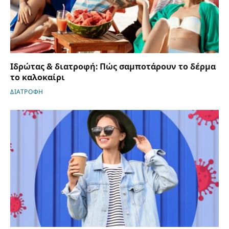
Ιδρώτας & διατροφή: Πώς σαμποτάρουν το δέρμα
το καλοκαίρι
ΔΙΑΤΡΟΦΗ