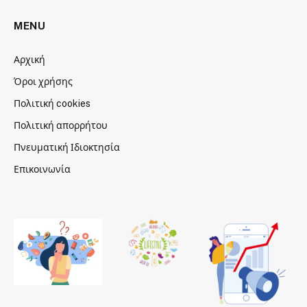
MENU
Αρχική
Όροι χρήσης
Πολιτική cookies
Πολιτική απορρήτου
Πνευματική Ιδιοκτησία
Επικοινωνία