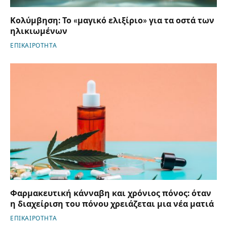
Κολύμβηση: Το «μαγικό ελιξίριο» για τα οστά των
ηλικιωμένων
ΕΠΙΚΑΙΡΟΤΗΤΑ
Φαρμακευτική κάνναβη και χρόνιος πόνος: όταν
η διαχείριση του πόνου χρειάζεται μια νέα ματιά
ΕΠΙΚΑΙΡΟΤΗΤΑ