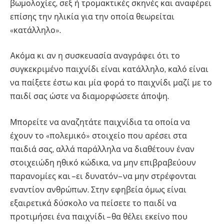
βωμολοχίες, σεξ ή τρομακτικές σκηνές και αναφέρει
επίσης την ηλικία για την οποία θεωρείται
«κατάλληλο».
Aκόμα κι αν η συσκευασία αναγράφει ότι το
συγκεκριμένο παιχνίδι είναι κατάλληλο, καλό είναι
να παίξετε έστω και μία φορά το παιχνίδι μαζί με το
παιδί σας ώστε να διαμορφώσετε άποψη.
Μπορείτε να αναζητάτε παιχνίδια τα οποία να
έχουν το «πολεμικό» στοιχείο που αρέσει στα
παιδιά σας, αλλά παράλληλα να διαθέτουν έναν
στοιχειώδη ηθικό κώδικα, να μην επιβραβεύουν
παρανομίες και –ει δυνατόν– να μην στρέφονται
εναντίον ανθρώπων. Στην εφηβεία όμως είναι
εξαιρετικά δύσκολο να πείσετε το παιδί να
προτιμήσει ένα παιχνίδι – θα θέλει εκείνο που