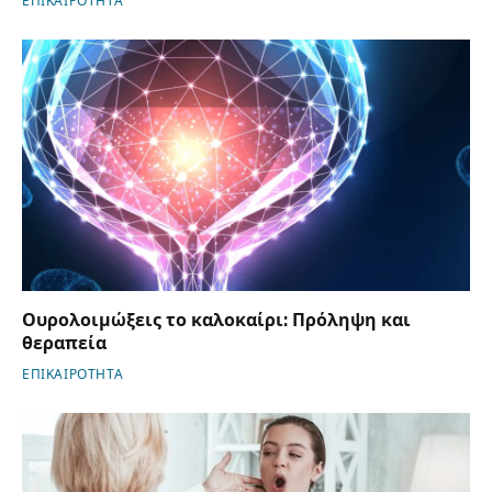
ΕΠΙΚΑΙΡΟΤΗΤΑ
Ουρολοιμώξεις το καλοκαίρι: Πρόληψη και
θεραπεία
ΕΠΙΚΑΙΡΟΤΗΤΑ