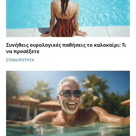
Συνήθεις ουρολογικές παθήσεις το καλοκαίρι: Τι
να προσέξετε
ΕΠΙΚΑΙΡΟΤΗΤΑ