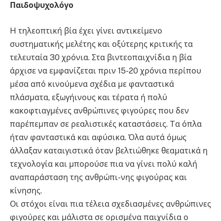
Παιδοψυχολόγο
H τηλεοπτική βία έχει γίνει αντικείμενο
συστηματικής μελέτης και οξύτερης κριτικής τα
τελευταία 30 χρόνια. Στα βιντεοπαιχνίδια η βία
άρχισε να εμφανίζεται πριν 15-20 χρόνια περίπου
μέσα από κινούμενα σχέδια με φανταστικά
πλάσματα, εξωγήινους και τέρατα ή πολύ
κακοφτιαγμένες ανθρώπινες φιγούρες που δεν
παρέπεμπαν σε ρεαλιστικές καταστάσεις. Tα όπλα
ήταν φανταστικά και αφύσικα. Όλα αυτά όμως
άλλαξαν καταιγιστικά όταν βελτιώθηκε θεαματικά η
τεχνολογία και μπορούσε πια να γίνει πολύ καλή
αναπαράσταση της ανθρώπι-νης φιγούρας και
κίνησης.
Οι στόχοι είναι πια τέλεια σχεδιασμένες ανθρώπινες
φιγούρες και μάλιστα σε ορισμένα παιχνίδια ο