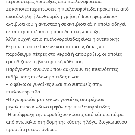
περισσότερες λοιμώξεις από πυελονεφρίτιδα.
Σε κάποιες περιπτώσεις η πυελονεφρίτιδα προκύπτει από
ακατάλληλη ή λανθασμένη χρήση ή δόση φαρμάκου/
αντιβιοτικού ή αντίσταση σε αντιβιοτικά, η οποία οδηγεί
σε υποτροπιάζουσα ή προοδευτική λοίμωξη.
Άλλη συχνή αιτία πυελονεφρίτιδας είναι η ανεπαρκής
θεραπεία υποκείμενων καταστάσεων, όπως για
παράδειγμα πέτρες στα νεφρά ή αποφράξεις, οι οποίες
εμποδίζουν τη βακτηριακή κάθαρση.
Παράγοντες κινδύνου που αυξάνουν τις πιθανότητες
εκδήλωσης πυελονεφρίτιδας είναι:
-Το φύλο: οι γυναίκες είναι πιο ευπαθείς στην
πυελονεφρίτιδα.
-Η εγκυμοσύνη: oι έγκυες γυναίκες διατρέχουν
μεγαλύτερο κίνδυνο εμφάνισης πυελονεφρίτιδας.
-Η απόφραξη της ουροδόχου κύστης από κάποια πέτρα,
από ανωμαλία στη δομή της κύστης ή λόγω διoγκωμένου
προστάτη στους άνδρες.