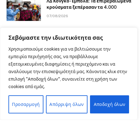
ΛΔ Κονγκό-Έμπολα: Τα επιβεβαιωμένα
κρούσματα ξεπέρασαν τα 4.000
07/08/2026
ΡΟΗ ΕΙΔΗΣΕΩΝ
Σεβόμαστε την ιδιωτικότητα σας
Χρησιμοποιούμε cookies για να βελτιώσουμε την
Καταγγέλλει αιφνιδιαστική ένταξη του Σισμανογλείου στις
εμπειρία περιήγησής σας, να προβάλλουμε
πρωινές εφημερίες και ζητά άμεση ανάκληση της απόφασης
εξατομικευμένες διαφημίσεις ή περιεχόμενο και να
αναλύουμε την επισκεψιμότητά μας. Κάνοντας κλικ στην
Τσαντ: Δεκατρείς νεκροί από επιδημία χολέρας
επιλογή "Αποδοχή όλων", συναινείτε στη χρήση των
Η τεχνητή νοημοσύνη σχεδιάζει νέους ιούς: Επιστημονικό
cookies από εμάς.
άλμα ή προειδοποίηση για μια νέα εποχή στη βιολογία;
Προσαρμογή
Απόρριψη όλων
Αποδοχή όλων
ΛΔ Κονγκό-Έμπολα: Τα επιβεβαιωμένα κρούσματα
ξεπέρασαν τα 4.000
Αντιμετώπιση υψηλών θερμοκρασιών: Πώς να
προστατευτείτε από τη θερμοπληξία