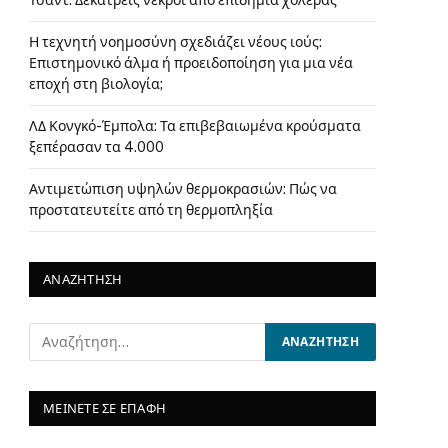
Τσαντ: Δεκατρείς νεκροί από επιδημία χολέρας
Η τεχνητή νοημοσύνη σχεδιάζει νέους ιούς:
Επιστημονικό άλμα ή προειδοποίηση για μια νέα
εποχή στη βιολογία;
ΛΔ Κονγκό-Έμπολα: Τα επιβεβαιωμένα κρούσματα
ξεπέρασαν τα 4.000
Αντιμετώπιση υψηλών θερμοκρασιών: Πώς να
προστατευτείτε από τη θερμοπληξία
ΑΝΑΖΗΤΗΣΗ
ΜΕΙΝΕΤΕ ΣΕ ΕΠΑΦΗ