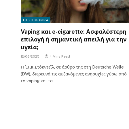
ΕΠΙΣΤΗΜΟΝΙΚΑ
Vaping και e-cigarette: Aσφαλέστερη
επιλογή ή σημαντική απειλή για την
υγεία;
12/06/2025
4 Mins Read
Η Έιμι Στόκντεϊλ, σε άρθρο της στη Deutsche Welle
(DW), διερευνά τις αυξανόμενες ανησυχίες γύρω από
το vaping και τα…