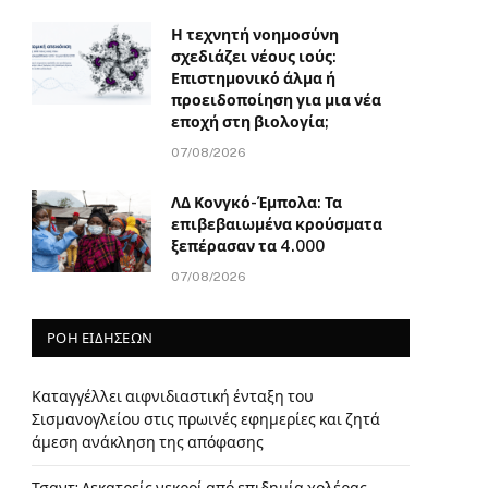
Η τεχνητή νοημοσύνη
σχεδιάζει νέους ιούς:
Επιστημονικό άλμα ή
προειδοποίηση για μια νέα
εποχή στη βιολογία;
07/08/2026
ΛΔ Κονγκό-Έμπολα: Τα
επιβεβαιωμένα κρούσματα
ξεπέρασαν τα 4.000
07/08/2026
ΡΟΗ ΕΙΔΗΣΕΩΝ
Καταγγέλλει αιφνιδιαστική ένταξη του
Σισμανογλείου στις πρωινές εφημερίες και ζητά
άμεση ανάκληση της απόφασης