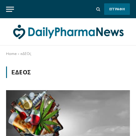
ΕΓΓΡΑΦΗ
Home
»
eΔΕΟς
EΔΕΟΣ