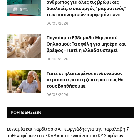
άνθρωπος για όλες τις βρώμικες
δουλειές, ο υπουργός “μπροστινός”
των οικονομικών συμφερόντων»
06/08/2026
Παγκόσμια Εβδομάδα Μητρικού
Θηλασμού: Τα οφέλη για μητέρα και
βρέφος – Γιατί η Ελλάδα υστερεί
06/08/2026
Γιατί οι ηλικιωμένοι κινδυνεύουν
περισσότερο στη ζέστη και πώς θα
τους βοηθήσουμε
06/08/2026
ΡΟΗ ΕΙΔΗΣΕΩΝ
Σε Λαμία και Καρδίτσα ο Ά. Γεωργιάδης για την παραλαβή 7
ασθενοφόρων του ΕΚΑΒ και τα εγκαίνια του ΚΥ Σοφάδων