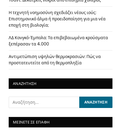
Τσαντ: Δεκατρείς νεκροί από επιδημία χολέρας
Η τεχνητή νοημοσύνη σχεδιάζει νέους ιούς:
Επιστημονικό άλμα ή προειδοποίηση για μια νέα
εποχή στη βιολογία;
ΛΔ Κονγκό-Έμπολα: Τα επιβεβαιωμένα κρούσματα
ξεπέρασαν τα 4.000
Αντιμετώπιση υψηλών θερμοκρασιών: Πώς να
προστατευτείτε από τη θερμοπληξία
ΑΝΑΖΗΤΗΣΗ
ΜΕΙΝΕΤΕ ΣΕ ΕΠΑΦΗ