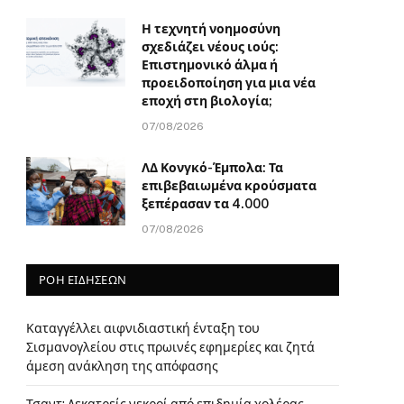
Η τεχνητή νοημοσύνη
σχεδιάζει νέους ιούς:
Επιστημονικό άλμα ή
προειδοποίηση για μια νέα
εποχή στη βιολογία;
07/08/2026
ΛΔ Κονγκό-Έμπολα: Τα
επιβεβαιωμένα κρούσματα
ξεπέρασαν τα 4.000
07/08/2026
ΡΟΗ ΕΙΔΗΣΕΩΝ
Καταγγέλλει αιφνιδιαστική ένταξη του
Σισμανογλείου στις πρωινές εφημερίες και ζητά
άμεση ανάκληση της απόφασης