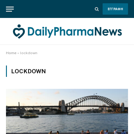
ΕΓΓΡΑΦΗ
Home
»
lockdown
LOCKDOWN