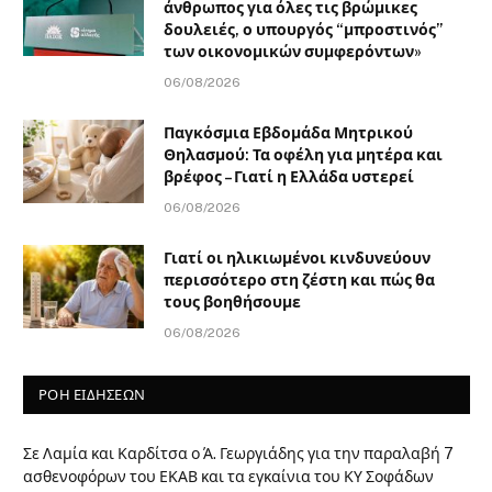
άνθρωπος για όλες τις βρώμικες
δουλειές, ο υπουργός “μπροστινός”
των οικονομικών συμφερόντων»
06/08/2026
Παγκόσμια Εβδομάδα Μητρικού
Θηλασμού: Τα οφέλη για μητέρα και
βρέφος – Γιατί η Ελλάδα υστερεί
06/08/2026
Γιατί οι ηλικιωμένοι κινδυνεύουν
περισσότερο στη ζέστη και πώς θα
τους βοηθήσουμε
06/08/2026
ΡΟΗ ΕΙΔΗΣΕΩΝ
Σε Λαμία και Καρδίτσα ο Ά. Γεωργιάδης για την παραλαβή 7
ασθενοφόρων του ΕΚΑΒ και τα εγκαίνια του ΚΥ Σοφάδων