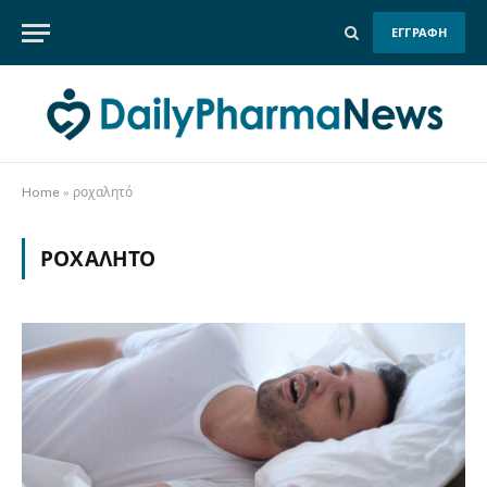
ΕΓΓΡΑΦΗ
Home
»
ροχαλητό
ΡΟΧΑΛΗΤΌ