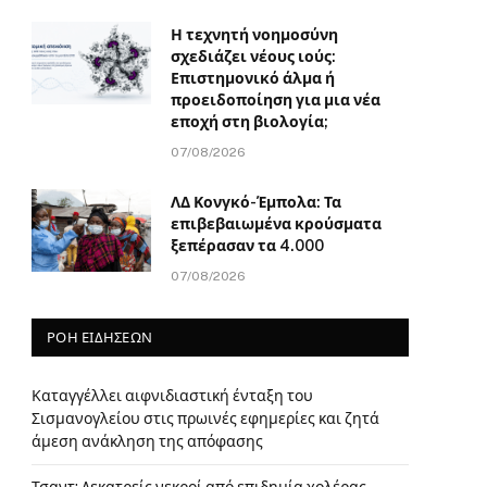
Η τεχνητή νοημοσύνη
σχεδιάζει νέους ιούς:
Επιστημονικό άλμα ή
προειδοποίηση για μια νέα
εποχή στη βιολογία;
07/08/2026
ΛΔ Κονγκό-Έμπολα: Τα
επιβεβαιωμένα κρούσματα
ξεπέρασαν τα 4.000
07/08/2026
ΡΟΗ ΕΙΔΗΣΕΩΝ
Καταγγέλλει αιφνιδιαστική ένταξη του
Σισμανογλείου στις πρωινές εφημερίες και ζητά
άμεση ανάκληση της απόφασης