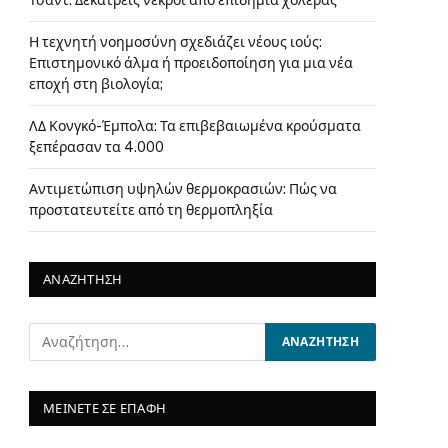
Τσαντ: Δεκατρείς νεκροί από επιδημία χολέρας
Η τεχνητή νοημοσύνη σχεδιάζει νέους ιούς:
Επιστημονικό άλμα ή προειδοποίηση για μια νέα
εποχή στη βιολογία;
ΛΔ Κονγκό-Έμπολα: Τα επιβεβαιωμένα κρούσματα
ξεπέρασαν τα 4.000
Αντιμετώπιση υψηλών θερμοκρασιών: Πώς να
προστατευτείτε από τη θερμοπληξία
ΑΝΑΖΗΤΗΣΗ
ΜΕΙΝΕΤΕ ΣΕ ΕΠΑΦΗ