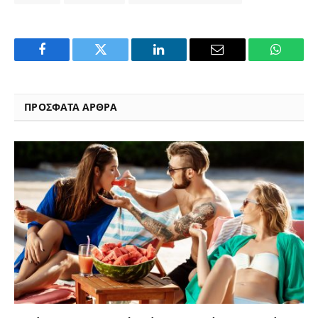
Facebook
Twitter
LinkedIn
Email
WhatsA
ΠΡΟΣΦΑΤΑ ΑΡΘΡΑ