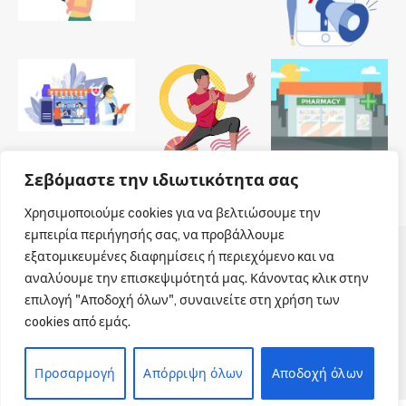
Σεβόμαστε την ιδιωτικότητα σας
Χρησιμοποιούμε cookies για να βελτιώσουμε την
εμπειρία περιήγησής σας, να προβάλλουμε
εξατομικευμένες διαφημίσεις ή περιεχόμενο και να
© 2026 Dailypharmanews. Designed by
Dailypharmanews
.
αναλύουμε την επισκεψιμότητά μας. Κάνοντας κλικ στην
επιλογή "Αποδοχή όλων", συναινείτε στη χρήση των
Αρχική
Όροι χρήσης
Πολιτική cookies
cookies από εμάς.
Πολιτική απορρήτου
Πνευματική Ιδιοκτησία
Επικοινωνία
Προσαρμογή
Απόρριψη όλων
Αποδοχή όλων