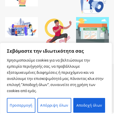
Σεβόμαστε την ιδιωτικότητα σας
Χρησιμοποιούμε cookies για να βελτιώσουμε την
εμπειρία περιήγησής σας, να προβάλλουμε
εξατομικευμένες διαφημίσεις ή περιεχόμενο και να
© 2026 Dailypharmanews. Designed by
Dailypharmanews
.
αναλύουμε την επισκεψιμότητά μας. Κάνοντας κλικ στην
επιλογή "Αποδοχή όλων", συναινείτε στη χρήση των
Αρχική
Όροι χρήσης
Πολιτική cookies
cookies από εμάς.
Πολιτική απορρήτου
Πνευματική Ιδιοκτησία
Επικοινωνία
Προσαρμογή
Απόρριψη όλων
Αποδοχή όλων