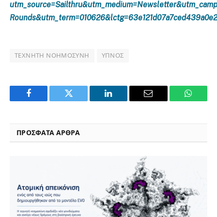
utm_source=Sailthru&utm_medium=Newsletter&utm_camp
Rounds&utm_term=010626&lctg=63e121d07a7ced439a0e
ΤΕΧΝΗΤΉ ΝΟΗΜΟΣΎΝΗ
ΎΠΝΟΣ
Facebook
Twitter
LinkedIn
Email
WhatsA
ΠΡΟΣΦΑΤΑ ΑΡΘΡΑ