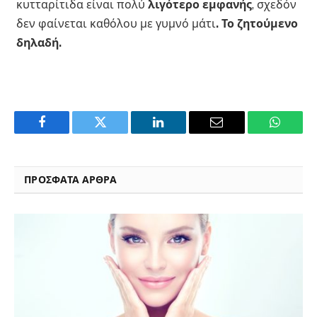
κυτταρίτιδα είναι πολύ
λιγότερο εμφανής
, σχεδόν
δεν φαίνεται καθόλου με γυμνό μάτι
. Το ζητούμενο
δηλαδή.
Facebook
Twitter
LinkedIn
Email
WhatsA
ΠΡΟΣΦΑΤΑ ΑΡΘΡΑ