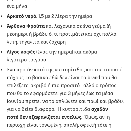
ένα μήνα
Αρκετό νερό
. 1,5 με 2 λίτρα την ημέρα
Άφθονα Φρούτα
και λαχανικά σε ένα γεύμα (ή
μεσημέρι ή βράδυ ό, τι προτιμάτε) και όχι πολλά
λίπη, τηγανιτά και ζάχαρη
Λίγος καφές
(ένας την ημέρα) και ακόμα
λιγότερο τσιγάρο
Ένα προιόν κατά της κυτταρίτιδας και του τοπικού
πάχους. Το βασικό εδώ δεν είναι το brand που θα
επιλέξετε- ακριβό ή πιο προσιτό – αλλά ο τρόπος
που θα το εφαρμόσετε: για 3 μήνες έως τα μέσα
Ιουνίου πρέπει να το απλώνετε και πρωί και βράδυ,
για να δείτε διαφορά. Η κυτταρίτιδα
σχεδόν
ποτέ δεν εξαφανίζεται εντελώς
. Όμως, αν η
περιοχή είναι τονωμένη, απαλή, σφικτή τότε η