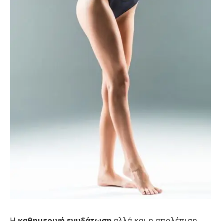
Η
καθημερινή ενυδάτωση
αλλά και η απολέπιση