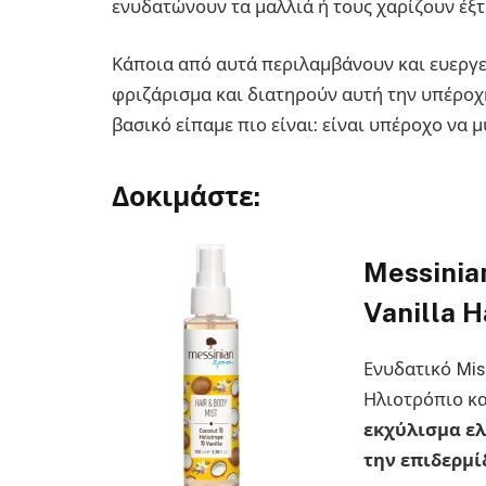
ενυδατώνουν τα μαλλιά ή τους χαρίζουν έξ
Κάποια από αυτά περιλαμβάνουν και ευεργε
φριζάρισμα και διατηρούν αυτή την υπέροχ
βασικό είπαμε πιο είναι: είναι υπέροχο να 
Δοκιμάστε
:
Messinia
Vanilla H
Ενυδατικό Mi
Ηλιοτρόπιο κα
εκχύλισμα ελ
την επιδερμί