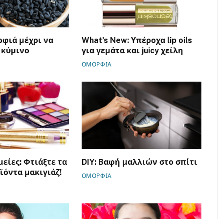
φιά μέχρι να
What’s New: Υπέροχα lip oils
 κύμινο
για γεμάτα και juicy χείλη
ΟΜΟΡΦΙΑ
είες: Φτιάξτε τα
DIY: Βαφή μαλλιών στο σπίτι
ϊόντα μακιγιάζ!
ΟΜΟΡΦΙΑ