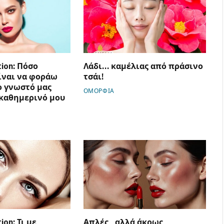
ion: Πόσο
Λάδι… καμέλιας από πράσινο
ίναι να φοράω
τσάι!
ο γνωστό μας
ΟΜΟΡΦΙΑ
 καθημερινό μου
ion: Τι με
Απλές, αλλά άκρως