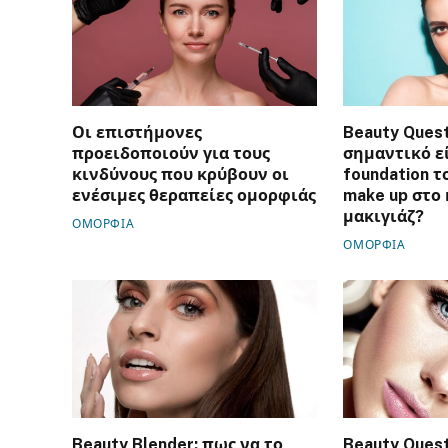
Οι επιστήμονες
Beauty Quest
προειδοποιούν για τους
σημαντικό ε
κινδύνους που κρύβουν οι
foundation τ
ενέσιμες θεραπείες ομορφιάς
make up στο
μακιγιάζ?
ΟΜΟΡΦΙΑ
ΟΜΟΡΦΙΑ
Beauty Blender: πως να το
Beauty Quest