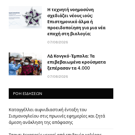
Η τεχνητή νοημοσύνη
σχεδιάζει νέους ιούς:
Επιστημονικό άλμα ή
προειδοποίηση για μια νέα
εποχή στη βιολογία;
07/08/2026
ΛΔ Κονγκό-Έμπολα: Τα
επιβεβαιωμένα κρούσματα
ξεπέρασαν τα 4.000
07/08/2026
ΡΟΗ ΕΙΔΗΣΕΩΝ
Καταγγέλλει αιφνιδιαστική ένταξη του
Σισμανογλείου στις πρωινές εφημερίες και ζητά
άμεση ανάκληση της απόφασης