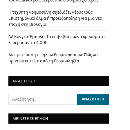
Τσαντ: Δεκατρείς νεκροί από επιδημία χολέρας
Η τεχνητή νοημοσύνη σχεδιάζει νέους ιούς:
Επιστημονικό άλμα ή προειδοποίηση για μια νέα
εποχή στη βιολογία;
ΛΔ Κονγκό-Έμπολα: Τα επιβεβαιωμένα κρούσματα
ξεπέρασαν τα 4.000
Αντιμετώπιση υψηλών θερμοκρασιών: Πώς να
προστατευτείτε από τη θερμοπληξία
ΑΝΑΖΗΤΗΣΗ
ΜΕΙΝΕΤΕ ΣΕ ΕΠΑΦΗ