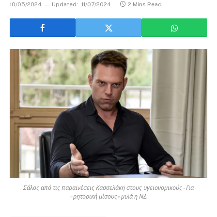
10/05/2024
Updated:
11/07/2024
2 Mins Read
Σάλος από τις παραινέσεις Κασσελάκη στους υγειονομικούς - Για
«ρητορική μίσους» μιλά η ΝΔ