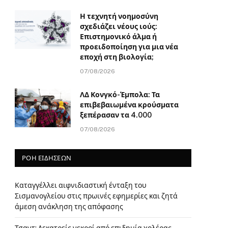
Η τεχνητή νοημοσύνη
σχεδιάζει νέους ιούς:
Επιστημονικό άλμα ή
προειδοποίηση για μια νέα
εποχή στη βιολογία;
07/08/2026
ΛΔ Κονγκό-Έμπολα: Τα
επιβεβαιωμένα κρούσματα
ξεπέρασαν τα 4.000
07/08/2026
ΡΟΗ ΕΙΔΗΣΕΩΝ
Καταγγέλλει αιφνιδιαστική ένταξη του
Σισμανογλείου στις πρωινές εφημερίες και ζητά
άμεση ανάκληση της απόφασης