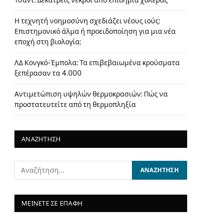
Τσαντ: Δεκατρείς νεκροί από επιδημία χολέρας
Η τεχνητή νοημοσύνη σχεδιάζει νέους ιούς:
Επιστημονικό άλμα ή προειδοποίηση για μια νέα
εποχή στη βιολογία;
ΛΔ Κονγκό-Έμπολα: Τα επιβεβαιωμένα κρούσματα
ξεπέρασαν τα 4.000
Αντιμετώπιση υψηλών θερμοκρασιών: Πώς να
προστατευτείτε από τη θερμοπληξία
ΑΝΑΖΗΤΗΣΗ
ΜΕΙΝΕΤΕ ΣΕ ΕΠΑΦΗ