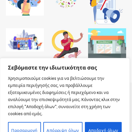
Σεβόμαστε την ιδιωτικότητα σας
Χρησιμοποιούμε cookies για να βελτιώσουμε την
εμπειρία περιήγησής σας, να προβάλλουμε
εξατομικευμένες διαφημίσεις ή περιεχόμενο και να
© 2026 Dailypharmanews. Designed by
Dailypharmanews
.
αναλύουμε την επισκεψιμότητά μας. Κάνοντας κλικ στην
επιλογή "Αποδοχή όλων", συναινείτε στη χρήση των
Αρχική
Όροι χρήσης
Πολιτική cookies
cookies από εμάς.
Πολιτική απορρήτου
Πνευματική Ιδιοκτησία
Επικοινωνία
Προσαρμογή
Απόρριψη όλων
Αποδοχή όλων