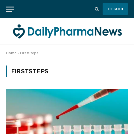
ΕΓΓΡΑΦΗ
Home
»
FirstSteps
FIRSTSTEPS