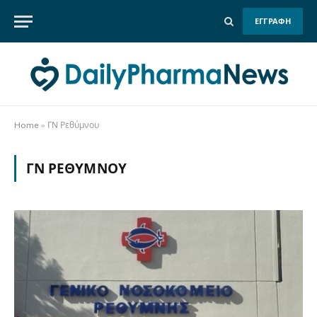
ΕΓΓΡΑΦΗ
Home
»
ΓΝ Ρεθύμνου
ΓΝ ΡΕΘΎΜΝΟΥ