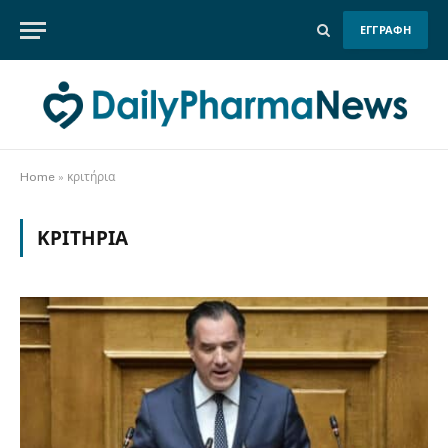
ΕΓΓΡΑΦΗ
Home
»
κριτήρια
ΚΡΙΤΉΡΙΑ