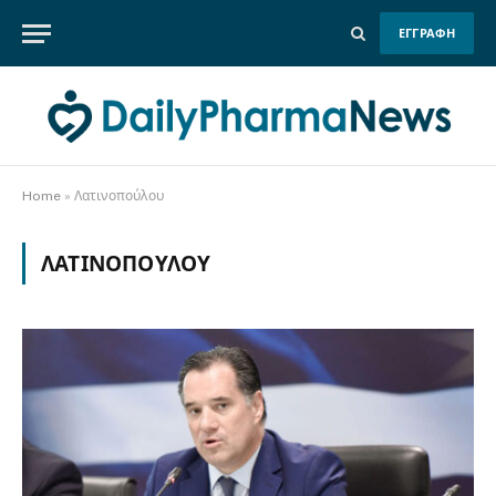
ΕΓΓΡΑΦΗ
Home
»
Λατινοπούλου
ΛΑΤΙΝΟΠΟΎΛΟΥ