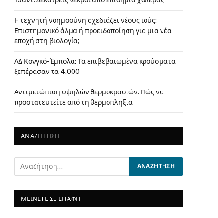
Τσαντ: Δεκατρείς νεκροί από επιδημία χολέρας
Η τεχνητή νοημοσύνη σχεδιάζει νέους ιούς:
Επιστημονικό άλμα ή προειδοποίηση για μια νέα
εποχή στη βιολογία;
ΛΔ Κονγκό-Έμπολα: Τα επιβεβαιωμένα κρούσματα
ξεπέρασαν τα 4.000
Αντιμετώπιση υψηλών θερμοκρασιών: Πώς να
προστατευτείτε από τη θερμοπληξία
ΑΝΑΖΗΤΗΣΗ
ΜΕΙΝΕΤΕ ΣΕ ΕΠΑΦΗ