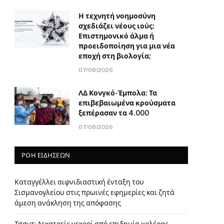
Η τεχνητή νοημοσύνη
σχεδιάζει νέους ιούς:
Επιστημονικό άλμα ή
προειδοποίηση για μια νέα
εποχή στη βιολογία;
07/08/2026
ΛΔ Κονγκό-Έμπολα: Τα
επιβεβαιωμένα κρούσματα
ξεπέρασαν τα 4.000
07/08/2026
ΡΟΗ ΕΙΔΗΣΕΩΝ
Καταγγέλλει αιφνιδιαστική ένταξη του
Σισμανογλείου στις πρωινές εφημερίες και ζητά
άμεση ανάκληση της απόφασης