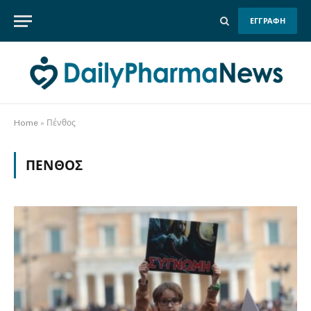
ΕΓΓΡΑΦΗ
Home
»
Πένθος
ΠΈΝΘΟΣ