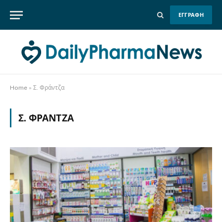
ΕΓΓΡΑΦΗ
Home
»
Σ. Φράντζα
Σ. ΦΡΆΝΤΖΑ