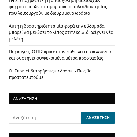
ΠΦΣ: Υποχρεωτική η απασχόληση αδειούχων
φαρμακοποιών στα φαρμακεία πολυϊδιοκτησίας
που λειτουργούν με διευρυμένο ωράριο
Αυτή η δραστηριότητα μία φορά την εβδομάδα
μπορεί να μειώσει το λίπος στην κοιλιά, δείχνει νέα
μελέτη
Πυρκαγιές: Ο ΠΙΣ κρούει τον κώδωνα του κινδύνου
και συστήνει συγκεκριμένα μέτρα προστασίας
Οι θερινοί διαρρήκτες εν δράσει – Πως θα
προστατευτούμε
ΑΝΑΖΗΤΗΣΗ