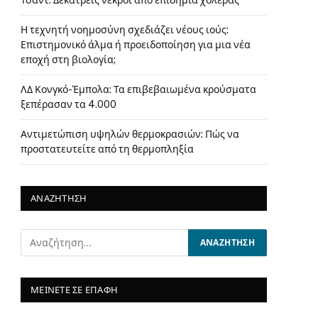
Τσαντ: Δεκατρείς νεκροί από επιδημία χολέρας
Η τεχνητή νοημοσύνη σχεδιάζει νέους ιούς:
Επιστημονικό άλμα ή προειδοποίηση για μια νέα
εποχή στη βιολογία;
ΛΔ Κονγκό-Έμπολα: Τα επιβεβαιωμένα κρούσματα
ξεπέρασαν τα 4.000
Αντιμετώπιση υψηλών θερμοκρασιών: Πώς να
προστατευτείτε από τη θερμοπληξία
ΑΝΑΖΗΤΗΣΗ
ΜΕΙΝΕΤΕ ΣΕ ΕΠΑΦΗ