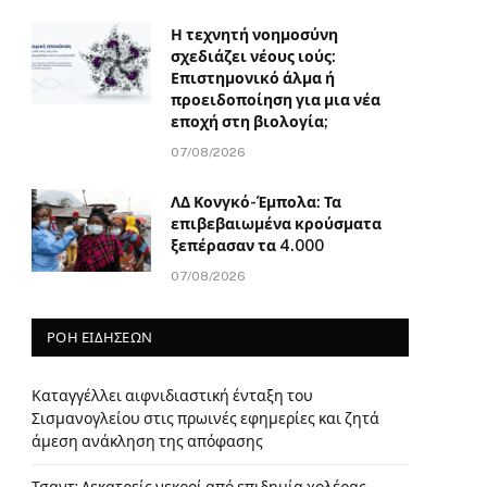
Η τεχνητή νοημοσύνη
σχεδιάζει νέους ιούς:
Επιστημονικό άλμα ή
προειδοποίηση για μια νέα
εποχή στη βιολογία;
07/08/2026
ΛΔ Κονγκό-Έμπολα: Τα
επιβεβαιωμένα κρούσματα
ξεπέρασαν τα 4.000
07/08/2026
ΡΟΗ ΕΙΔΗΣΕΩΝ
Καταγγέλλει αιφνιδιαστική ένταξη του
Σισμανογλείου στις πρωινές εφημερίες και ζητά
άμεση ανάκληση της απόφασης