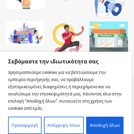
Σεβόμαστε την ιδιωτικότητα σας
Χρησιμοποιούμε cookies για να βελτιώσουμε την
εμπειρία περιήγησής σας, να προβάλλουμε
εξατομικευμένες διαφημίσεις ή περιεχόμενο και να
© 2026 Dailypharmanews. Designed by
Dailypharmanews
.
αναλύουμε την επισκεψιμότητά μας. Κάνοντας κλικ στην
επιλογή "Αποδοχή όλων", συναινείτε στη χρήση των
Αρχική
Όροι χρήσης
Πολιτική cookies
cookies από εμάς.
Πολιτική απορρήτου
Πνευματική Ιδιοκτησία
Επικοινωνία
Προσαρμογή
Απόρριψη όλων
Αποδοχή όλων