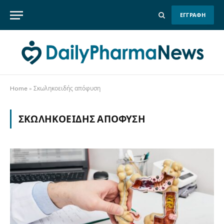
ΕΓΓΡΑΦΗ
Home
»
Σκωληκοειδής απόφυση
ΣΚΩΛΗΚΟΕΙΔΉΣ ΑΠΌΦΥΣΗ