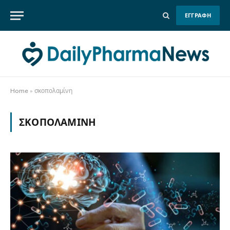
ΕΓΓΡΑΦΗ
Home
»
σκοπολαμίνη
ΣΚΟΠΟΛΑΜΊΝΗ