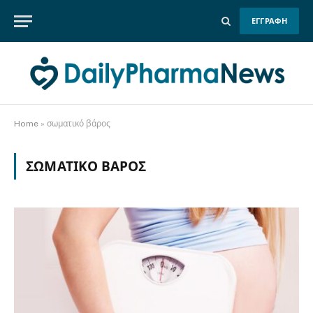
ΕΓΓΡΑΦΗ
Home
»
σωματικό βάρος
ΣΩΜΑΤΙΚΌ ΒΆΡΟΣ