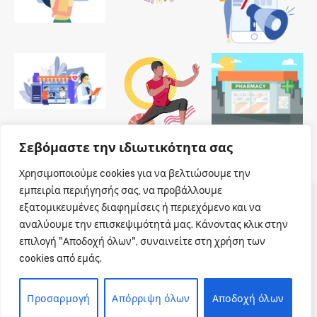
Σεβόμαστε την ιδιωτικότητα σας
Χρησιμοποιούμε cookies για να βελτιώσουμε την
εμπειρία περιήγησής σας, να προβάλλουμε
εξατομικευμένες διαφημίσεις ή περιεχόμενο και να
© 2026 Dailypharmanews. Designed by
Dailypharmanews
.
αναλύουμε την επισκεψιμότητά μας. Κάνοντας κλικ στην
επιλογή "Αποδοχή όλων", συναινείτε στη χρήση των
Αρχική
Όροι χρήσης
Πολιτική cookies
cookies από εμάς.
Πολιτική απορρήτου
Πνευματική Ιδιοκτησία
Επικοινωνία
Προσαρμογή
Απόρριψη όλων
Αποδοχή όλων