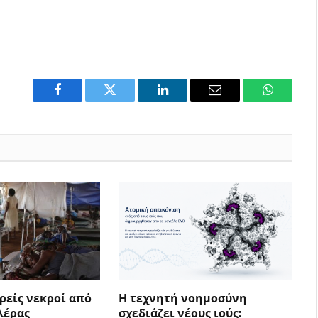
Facebook
Twitter
LinkedIn
Email
WhatsAp
ρείς νεκροί από
Η τεχνητή νοημοσύνη
λέρας
σχεδιάζει νέους ιούς: