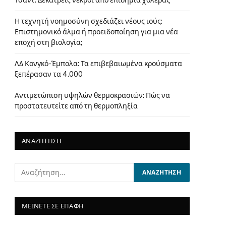
Τσαντ: Δεκατρείς νεκροί από επιδημία χολέρας
Η τεχνητή νοημοσύνη σχεδιάζει νέους ιούς:
Επιστημονικό άλμα ή προειδοποίηση για μια νέα
εποχή στη βιολογία;
ΛΔ Κονγκό-Έμπολα: Τα επιβεβαιωμένα κρούσματα
ξεπέρασαν τα 4.000
Αντιμετώπιση υψηλών θερμοκρασιών: Πώς να
προστατευτείτε από τη θερμοπληξία
ΑΝΑΖΗΤΗΣΗ
ΜΕΙΝΕΤΕ ΣΕ ΕΠΑΦΗ