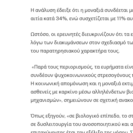
Η ανάλυση έδειξε ότι η μοναξιά συνδέεται
αιτία κατά 34%, ενώ συσχετίζεται με 11% α
Ωστόσο, οι ερευνητές διευκρινίζουν ότι τα
λόγω των διακυμάνσεων στον σχεδιασμό τω
του παρατηρησιακού χαρακτήρα τους.
«Παρά τους περιορισμούς, τα ευρήματα εί
συνδέουν ψυχοκοινωνικούς στρεσογόνους πα
Η κοινωνική απομόνωση και η μοναξιά εκτι
ασθενείς με καρκίνο μέσω αλληλένδετων β
μηχανισμών», σημειώνουν σε σχετική ανακ
Όπως εξηγούν, «σε βιολογικό επίπεδο, το σ
σε δυσλειτουργία του ανοσοποιητικού και
επιταχύνοντας έτσι την εξέλιξη της νόσου. 