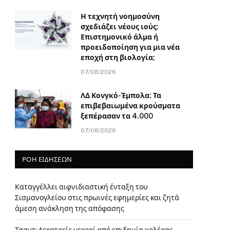
Η τεχνητή νοημοσύνη
σχεδιάζει νέους ιούς:
Επιστημονικό άλμα ή
προειδοποίηση για μια νέα
εποχή στη βιολογία;
07/08/2026
ΛΔ Κονγκό-Έμπολα: Τα
επιβεβαιωμένα κρούσματα
ξεπέρασαν τα 4.000
07/08/2026
ΡΟΗ ΕΙΔΗΣΕΩΝ
Καταγγέλλει αιφνιδιαστική ένταξη του
Σισμανογλείου στις πρωινές εφημερίες και ζητά
άμεση ανάκληση της απόφασης