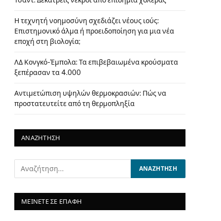
Τσαντ: Δεκατρείς νεκροί από επιδημία χολέρας
Η τεχνητή νοημοσύνη σχεδιάζει νέους ιούς:
Επιστημονικό άλμα ή προειδοποίηση για μια νέα
εποχή στη βιολογία;
ΛΔ Κονγκό-Έμπολα: Τα επιβεβαιωμένα κρούσματα
ξεπέρασαν τα 4.000
Αντιμετώπιση υψηλών θερμοκρασιών: Πώς να
προστατευτείτε από τη θερμοπληξία
ΑΝΑΖΗΤΗΣΗ
ΜΕΙΝΕΤΕ ΣΕ ΕΠΑΦΗ