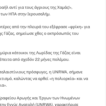
αήλ αντί για τους άγριους της Χαμάς!»,
 των ΗΠΑ στην Ιερουσαλήμ.
υτέρες από την πλευρά του εξέφρασε «φρίκη» για
ς Γάζας, σημείωσε χθες ο εκπρόσωπός του
μύρια κάτοικοι της Λωρίδας της Γάζας είναι
 έπειτα από σχεδόν 22 μήνες πολέμου.
παλαιστίνιους πρόσφυγες, η UNRWA, σήμανε
τισμό, καλώντας να αρθεί «η πολιορκία» και να
ια».
υ Γραφείου Αρωγής και Έργων των Ηνωμένων
στην Εγγύς Ανατολή (UNRWA), χαρακτήρισε