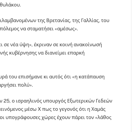
 θυλάκου.
λαμβανομένων της Βρετανίας, της Γαλλίας, του
 πόλεμος να σταματήσει «αμέσως».
ι σε νέα ύψη», έκριναν σε κοινή ανακοίνωσή
ινής κυβέρνησης να διανείμει επαρκή
υρά του επισήμανε κι αυτός ότι «η κατάπαυση
αργήσει πολύ».
ων 25, ο ισραηλινός υπουργός Εξωτερικών Γεδεών
τεινόμενος μέσω X πως το γεγονός ότι η Χαμάς
 οι υπογράφουσες χώρες έχουν πάρει τον «λάθος