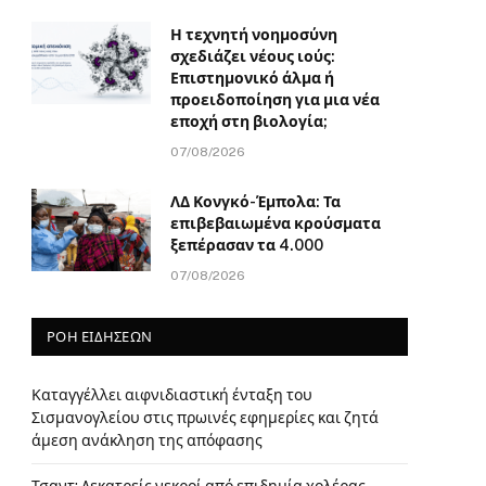
Η τεχνητή νοημοσύνη
σχεδιάζει νέους ιούς:
Επιστημονικό άλμα ή
προειδοποίηση για μια νέα
εποχή στη βιολογία;
07/08/2026
ΛΔ Κονγκό-Έμπολα: Τα
επιβεβαιωμένα κρούσματα
ξεπέρασαν τα 4.000
07/08/2026
ΡΟΗ ΕΙΔΗΣΕΩΝ
Καταγγέλλει αιφνιδιαστική ένταξη του
Σισμανογλείου στις πρωινές εφημερίες και ζητά
άμεση ανάκληση της απόφασης