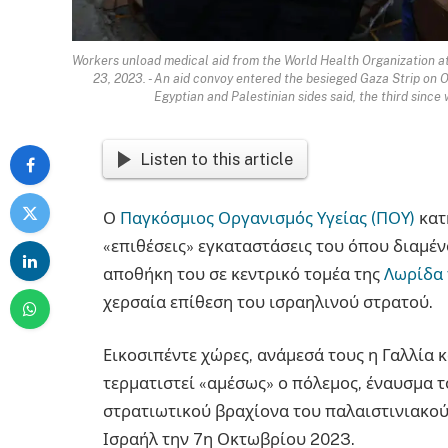
Workers unload medical aid from the World Health Organization at
23, 2023. - An aid convoy entered the besieged Gaza Strip on 
Egyptian and Palestinian sides said, the third sin
Listen to this article
Ο
Παγκόσμιος Οργανισμός Υγείας (ΠΟΥ)
κατ
«επιθέσεις» εγκαταστάσεις του όπου διαμέ
αποθήκη του σε κεντρικό τομέα της
Λωρίδα 
χερσαία επίθεση του ισραηλινού στρατού.
Εικοσιπέντε χώρες, ανάμεσά τους η Γαλλία 
τερματιστεί «αμέσως» ο πόλεμος, έναυσμα 
στρατιωτικού βραχίονα του παλαιστινιακού
Ισραήλ την 7η Οκτωβρίου 2023.