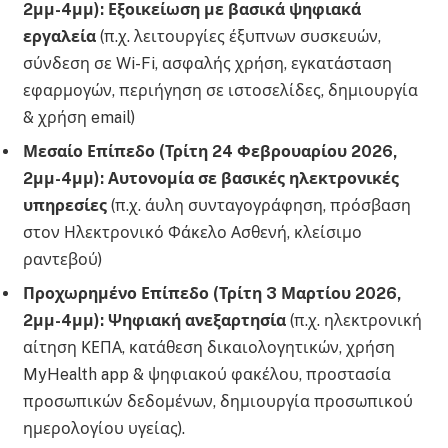
2μμ-4μμ):
Εξοικείωση με βασικά ψηφιακά
εργαλεία
(π.χ. λειτουργίες έξυπνων συσκευών,
σύνδεση σε Wi-Fi, ασφαλής χρήση, εγκατάσταση
εφαρμογών, περιήγηση σε ιστοσελίδες, δημιουργία
& χρήση email)
Μεσαίο Επίπεδο (Τρίτη 24 Φεβρουαρίου 2026,
2μμ-4μμ):
Αυτονομία σε βασικές ηλεκτρονικές
υπηρεσίες
(π.χ. άυλη συνταγογράφηση, πρόσβαση
στον Ηλεκτρονικό Φάκελο Ασθενή, κλείσιμο
ραντεβού)
Προχωρημένο Επίπεδο (Τρίτη 3 Μαρτίου 2026,
2μμ-4μμ):
Ψηφιακή ανεξαρτησία
(π.χ. ηλεκτρονική
αίτηση ΚΕΠΑ, κατάθεση δικαιολογητικών, χρήση
MyHealth app & ψηφιακού φακέλου, προστασία
προσωπικών δεδομένων, δημιουργία προσωπικού
ημερολογίου υγείας).