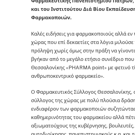
Φαρμακευτικής Πανεπιστημίου Πατρών,
και του Ινστιτούτου Διά Βίου Εκπαίδευσ
Φαρμακοποιών.
Καλές ειδήσεις για φαρμακοποιούς αλλά εν τ
χώρας που επί δεκαετίες στα λόγια μιλούσε
πρόληψη χωρίς όμως στην πράξη να γίνοντα
βγήκαν από το μεγάλο ετήσιο συνέδριο που
Θεσσαλονίκης «PHARMA point» με φετινό τί
ανθρωποκεντρικό φαρμακείο».
Ο Φαρμακευτικός Σύλλογος Θεσσαλονίκης, 
σύλλογος της χώρας με πολύ πλούσια δράση
ενδιαφέρον των φαρμακοποιών συζητώντας 
καθημερινότητας του φαρμακείου αλλά πέτ
αξιωματούχους της κυβέρνησης, βουλευτές
αυτοδιοίκησης, πανεπιστημιακούς κ.α. και 