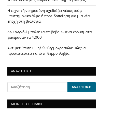
Τσαντ: Δεκατρείς νεκροί από επιδημία χολέρας
Η τεχνητή νοημοσύνη σχεδιάζει νέους ιούς:
Επιστημονικό άλμα ή προειδοποίηση για μια νέα
εποχή στη βιολογία;
ΛΔ Κονγκό-Έμπολα: Τα επιβεβαιωμένα κρούσματα
ξεπέρασαν τα 4.000
Αντιμετώπιση υψηλών θερμοκρασιών: Πώς να
προστατευτείτε από τη θερμοπληξία
ΑΝΑΖΗΤΗΣΗ
ΜΕΙΝΕΤΕ ΣΕ ΕΠΑΦΗ