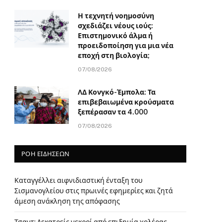
Η τεχνητή νοημοσύνη
σχεδιάζει νέους ιούς:
Επιστημονικό άλμα ή
προειδοποίηση για μια νέα
εποχή στη βιολογία;
07/08/2026
ΛΔ Κονγκό-Έμπολα: Τα
επιβεβαιωμένα κρούσματα
ξεπέρασαν τα 4.000
07/08/2026
ΡΟΗ ΕΙΔΗΣΕΩΝ
Καταγγέλλει αιφνιδιαστική ένταξη του
Σισμανογλείου στις πρωινές εφημερίες και ζητά
άμεση ανάκληση της απόφασης