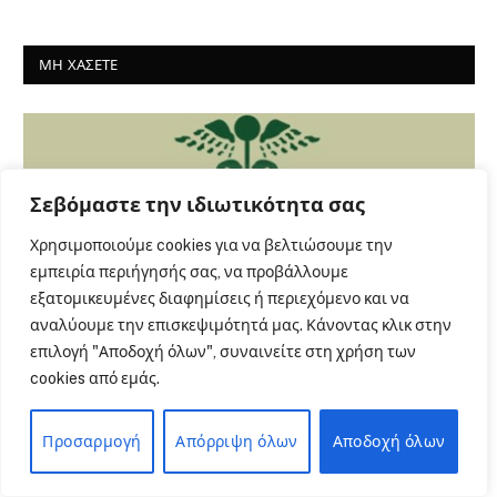
ΜΗ ΧΑΣΕΤΕ
Σεβόμαστε την ιδιωτικότητα σας
Χρησιμοποιούμε cookies για να βελτιώσουμε την
εμπειρία περιήγησής σας, να προβάλλουμε
εξατομικευμένες διαφημίσεις ή περιεχόμενο και να
αναλύουμε την επισκεψιμότητά μας. Κάνοντας κλικ στην
επιλογή "Αποδοχή όλων", συναινείτε στη χρήση των
ΕΠΙΚΑΙΡΟΤΗΤΑ
cookies από εμάς.
Καταγγέλλει αιφνιδιαστική ένταξη του
Σισμανογλείου στις πρωινές εφημερίες
Προσαρμογή
Απόρριψη όλων
Αποδοχή όλων
και ζητά άμεση ανάκληση της
απόφασης