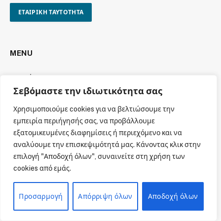
ΕΤΑΙΡΙΚΗ ΤΑΥΤΟΤΗΤΑ
MENU
Αρχική
Σεβόμαστε την ιδιωτικότητα σας
Όροι χρήσης
Πολιτική cookies
Χρησιμοποιούμε cookies για να βελτιώσουμε την
εμπειρία περιήγησής σας, να προβάλλουμε
Πολιτική απορρήτου
εξατομικευμένες διαφημίσεις ή περιεχόμενο και να
Πνευματική Ιδιοκτησία
αναλύουμε την επισκεψιμότητά μας. Κάνοντας κλικ στην
Επικοινωνία
επιλογή "Αποδοχή όλων", συναινείτε στη χρήση των
cookies από εμάς.
Προσαρμογή
Απόρριψη όλων
Αποδοχή όλων