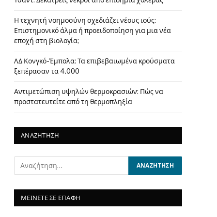
Τσαντ: Δεκατρείς νεκροί από επιδημία χολέρας
Η τεχνητή νοημοσύνη σχεδιάζει νέους ιούς:
Επιστημονικό άλμα ή προειδοποίηση για μια νέα
εποχή στη βιολογία;
ΛΔ Κονγκό-Έμπολα: Τα επιβεβαιωμένα κρούσματα
ξεπέρασαν τα 4.000
Αντιμετώπιση υψηλών θερμοκρασιών: Πώς να
προστατευτείτε από τη θερμοπληξία
ΑΝΑΖΗΤΗΣΗ
ΜΕΙΝΕΤΕ ΣΕ ΕΠΑΦΗ