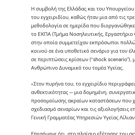
Η συμβολή της Ελλάδας και του Υπουργείου
του εγχειριδίου, καθώς ήταν μια από τις τ
μεθοδολογία σε ημερίδα που διοργανώθηκε 
το EΚΠΑ (Τμήμα Νοσηλευτικής, Εργαστήριο 
στην οποία συμμετείχαν εκπρόσωποι πολλώ
κοινού σε ένα υποθετικό σενάριο για τον έ
σε περιπτώσεις κρίσεων (“shock scenario”),
Ανθρώπινο Δυναμικό του τομέα Υγείας.
«Στον πυρήνα του, το εγχειρίδιο περιγράφε
ανθεκτικότητας — μια δομημένη, συνεργατι
προσομοίωσης ακραίων καταστάσεων που χρ
σχεδιασμό σεναρίων και τις αξιολογήσεις ε
Γενική Γραμματέας Υπηρεσιών Υγείας Λίλιαν
Επεσήμανε ότι, στο πλαίσιο εξέτασης του σ