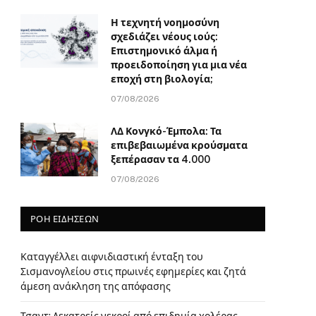
Η τεχνητή νοημοσύνη
σχεδιάζει νέους ιούς:
Επιστημονικό άλμα ή
προειδοποίηση για μια νέα
εποχή στη βιολογία;
07/08/2026
ΛΔ Κονγκό-Έμπολα: Τα
επιβεβαιωμένα κρούσματα
ξεπέρασαν τα 4.000
07/08/2026
ΡΟΗ ΕΙΔΗΣΕΩΝ
Καταγγέλλει αιφνιδιαστική ένταξη του
Σισμανογλείου στις πρωινές εφημερίες και ζητά
άμεση ανάκληση της απόφασης