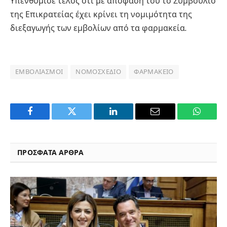
Υπενθύμισε τέλος ότι με απόφασή του το Συμβούλιο
της Επικρατείας έχει κρίνει τη νομιμότητα της
διεξαγωγής των εμβολίων από τα φαρμακεία.
ΕΜΒΟΛΙΑΣΜΟΊ
ΝΟΜΟΣΧΈΔΙΟ
ΦΑΡΜΑΚΕΊΟ
Facebook
Twitter
LinkedIn
Email
WhatsA
ΠΡΟΣΦΑΤΑ ΑΡΘΡΑ