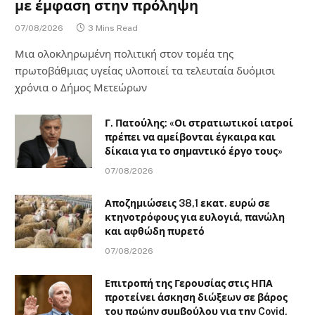
με έμφαση στην πρόληψη
07/08/2026
3 Mins Read
Μια ολοκληρωμένη πολιτική στον τομέα της
πρωτοβάθμιας υγείας υλοποιεί τα τελευταία δυόμισι
χρόνια ο Δήμος Μετεώρων
Γ. Πατούλης: «Οι στρατιωτικοί ιατροί
πρέπει να αμείβονται έγκαιρα και
δίκαια για το σημαντικό έργο τους»
07/08/2026
Αποζημιώσεις 38,1 εκατ. ευρώ σε
κτηνοτρόφους για ευλογιά, πανώλη
και αφθώδη πυρετό
07/08/2026
Επιτροπή της Γερουσίας στις ΗΠΑ
προτείνει άσκηση διώξεων σε βάρος
του πρώην συμβούλου για την Covid,