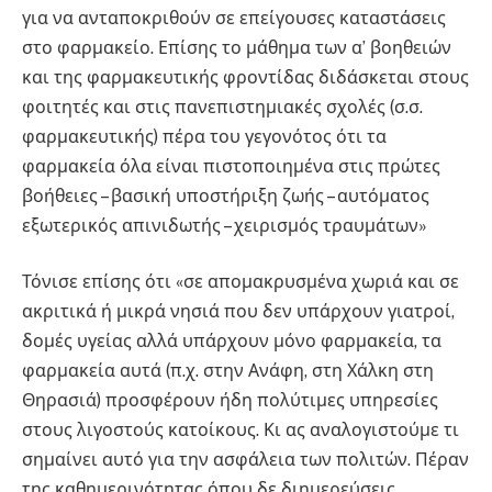
για να ανταποκριθούν σε επείγουσες καταστάσεις
στο φαρμακείο. Επίσης το μάθημα των α’ βοηθειών
και της φαρμακευτικής φροντίδας διδάσκεται στους
φοιτητές και στις πανεπιστημιακές σχολές (σ.σ.
φαρμακευτικής) πέρα του γεγονότος ότι τα
φαρμακεία όλα είναι πιστοποιημένα στις πρώτες
βοήθειες – βασική υποστήριξη ζωής – αυτόματος
εξωτερικός απινιδωτής – χειρισμός τραυμάτων»
Τόνισε επίσης ότι «σε απομακρυσμένα χωριά και σε
ακριτικά ή μικρά νησιά που δεν υπάρχουν γιατροί,
δομές υγείας αλλά υπάρχουν μόνο φαρμακεία, τα
φαρμακεία αυτά (π.χ. στην Ανάφη, στη Χάλκη στη
Θηρασιά) προσφέρουν ήδη πολύτιμες υπηρεσίες
στους λιγοστούς κατοίκους. Κι ας αναλογιστούμε τι
σημαίνει αυτό για την ασφάλεια των πολιτών. Πέραν
της καθημερινότητας όπου δε διημερεύσεις,