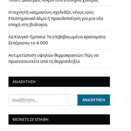
Τσαντ: Δεκατρείς νεκροί από επιδημία χολέρας
Η τεχνητή νοημοσύνη σχεδιάζει νέους ιούς:
Επιστημονικό άλμα ή προειδοποίηση για μια νέα
εποχή στη βιολογία;
ΛΔ Κονγκό-Έμπολα: Τα επιβεβαιωμένα κρούσματα
ξεπέρασαν τα 4.000
Αντιμετώπιση υψηλών θερμοκρασιών: Πώς να
προστατευτείτε από τη θερμοπληξία
ΑΝΑΖΗΤΗΣΗ
ΜΕΙΝΕΤΕ ΣΕ ΕΠΑΦΗ