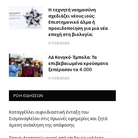
Η τεχνητή νοημοσύνη
σχεδιάζει νέους ιούς:
Επιστημονικό άλμα ή
προειδοποίηση για μια νέα
εποχή στη βιολογία;
07/08/2026
ΛΔ Κονγκό-Έμπολα: Τα
επιβεβαιωμένα κρούσματα
ξεπέρασαν τα 4.000
07/08/2026
ΡΟΗ ΕΙΔΗΣΕΩΝ
Καταγγέλλει αιφνιδιαστική ένταξη του
Σισμανογλείου στις πρωινές εφημερίες και ζητά
άμεση ανάκληση της απόφασης