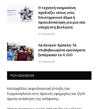
Η τεχνητή νοημοσύνη
σχεδιάζει νέους ιούς:
Επιστημονικό άλμα ή
προειδοποίηση για μια νέα
εποχή στη βιολογία;
07/08/2026
ΛΔ Κονγκό-Έμπολα: Τα
επιβεβαιωμένα κρούσματα
ξεπέρασαν τα 4.000
07/08/2026
ΡΟΗ ΕΙΔΗΣΕΩΝ
Καταγγέλλει αιφνιδιαστική ένταξη του
Σισμανογλείου στις πρωινές εφημερίες και ζητά
άμεση ανάκληση της απόφασης