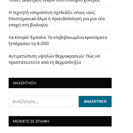
Τσαντ: Δεκατρείς νεκροί από επιδημία χολέρας
Η τεχνητή νοημοσύνη σχεδιάζει νέους ιούς:
Επιστημονικό άλμα ή προειδοποίηση για μια νέα
εποχή στη βιολογία;
ΛΔ Κονγκό-Έμπολα: Τα επιβεβαιωμένα κρούσματα
ξεπέρασαν τα 4.000
Αντιμετώπιση υψηλών θερμοκρασιών: Πώς να
προστατευτείτε από τη θερμοπληξία
ΑΝΑΖΗΤΗΣΗ
ΜΕΙΝΕΤΕ ΣΕ ΕΠΑΦΗ