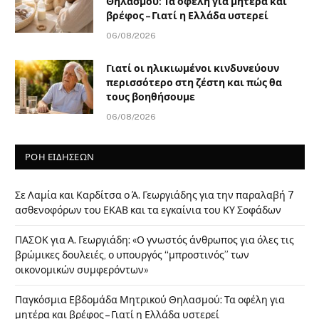
Θηλασμού: Τα οφέλη για μητέρα και
βρέφος – Γιατί η Ελλάδα υστερεί
06/08/2026
Γιατί οι ηλικιωμένοι κινδυνεύουν
περισσότερο στη ζέστη και πώς θα
τους βοηθήσουμε
06/08/2026
ΡΟΗ ΕΙΔΗΣΕΩΝ
Σε Λαμία και Καρδίτσα ο Ά. Γεωργιάδης για την παραλαβή 7
ασθενοφόρων του ΕΚΑΒ και τα εγκαίνια του ΚΥ Σοφάδων
ΠΑΣΟΚ για Α. Γεωργιάδη: «Ο γνωστός άνθρωπος για όλες τις
βρώμικες δουλειές, ο υπουργός “μπροστινός” των
οικονομικών συμφερόντων»
Παγκόσμια Εβδομάδα Μητρικού Θηλασμού: Τα οφέλη για
μητέρα και βρέφος – Γιατί η Ελλάδα υστερεί