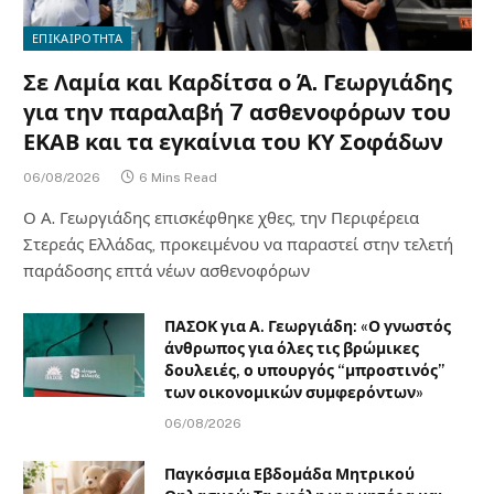
ΕΠΙΚΑΙΡΟΤΗΤΑ
Σε Λαμία και Καρδίτσα ο Ά. Γεωργιάδης
για την παραλαβή 7 ασθενοφόρων του
ΕΚΑΒ και τα εγκαίνια του ΚΥ Σοφάδων
06/08/2026
6 Mins Read
Ο Α. Γεωργιάδης επισκέφθηκε χθες, την Περιφέρεια
Στερεάς Ελλάδας, προκειμένου να παραστεί στην τελετή
παράδοσης επτά νέων ασθενοφόρων
ΠΑΣΟΚ για Α. Γεωργιάδη: «Ο γνωστός
άνθρωπος για όλες τις βρώμικες
δουλειές, ο υπουργός “μπροστινός”
των οικονομικών συμφερόντων»
06/08/2026
Παγκόσμια Εβδομάδα Μητρικού