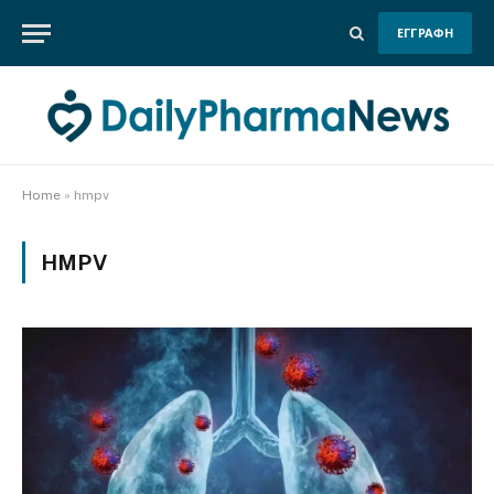
ΕΓΓΡΑΦΗ
Home
»
hmpv
HMPV