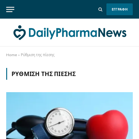
ΕΓΓΡΑΦΗ
Home
»
Ρύθμιση της πίεσης
ΡΎΘΜΙΣΗ ΤΗΣ ΠΊΕΣΗΣ