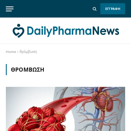
ΕΓΓΡΑΦΗ
Home
»
θρόμβωση
ΘΡΌΜΒΩΣΗ