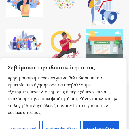
Σεβόμαστε την ιδιωτικότητα σας
Χρησιμοποιούμε cookies για να βελτιώσουμε την
εμπειρία περιήγησής σας, να προβάλλουμε
εξατομικευμένες διαφημίσεις ή περιεχόμενο και να
© 2026 Dailypharmanews. Designed by
Dailypharmanews
.
αναλύουμε την επισκεψιμότητά μας. Κάνοντας κλικ στην
επιλογή "Αποδοχή όλων", συναινείτε στη χρήση των
Αρχική
Όροι χρήσης
Πολιτική cookies
cookies από εμάς.
Πολιτική απορρήτου
Πνευματική Ιδιοκτησία
Επικοινωνία