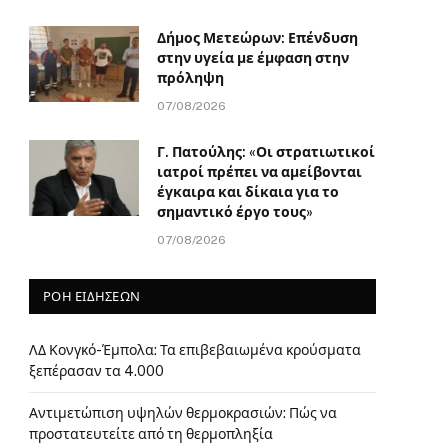
Δήμος Μετεώρων: Επένδυση
στην υγεία με έμφαση στην
πρόληψη
07/08/2026
Γ. Πατούλης: «Οι στρατιωτικοί
ιατροί πρέπει να αμείβονται
έγκαιρα και δίκαια για το
σημαντικό έργο τους»
07/08/2026
ΡΟΗ ΕΙΔΗΣΕΩΝ
ΛΔ Κονγκό-Έμπολα: Τα επιβεβαιωμένα κρούσματα
ξεπέρασαν τα 4.000
Αντιμετώπιση υψηλών θερμοκρασιών: Πώς να
προστατευτείτε από τη θερμοπληξία