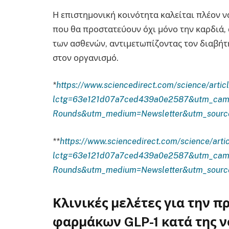
Η επιστημονική κοινότητα καλείται πλέον ν
που θα προστατεύουν όχι μόνο την καρδιά, α
των ασθενών, αντιμετωπίζοντας τον διαβήτ
στον οργανισμό.
*
https://www.sciencedirect.com/science/art
lctg=63e121d07a7ced439a0e2587&utm_camp
Rounds&utm_medium=Newsletter&utm_sourc
**
https://www.sciencedirect.com/science/ar
lctg=63e121d07a7ced439a0e2587&utm_camp
Rounds&utm_medium=Newsletter&utm_sourc
Κλινικές μελέτες για την 
φαρμάκων GLP-1 κατά της 