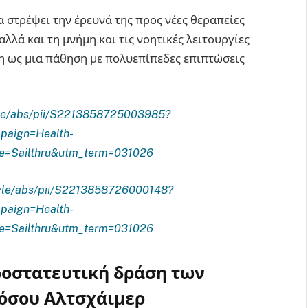
α στρέψει την έρευνά της προς νέες θεραπείες
λλά και τη μνήμη και τις νοητικές λειτουργίες
η ως μια πάθηση με πολυεπίπεδες επιπτώσεις
icle/abs/pii/S2213858725003985?
aign=Health-
e=Sailthru&utm_term=031026
ticle/abs/pii/S2213858726000148?
aign=Health-
e=Sailthru&utm_term=031026
προστατευτική δράση των
νόσου Αλτσχάιμερ