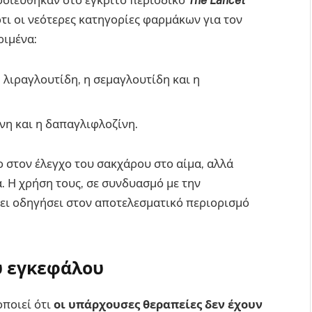
οσιεύθηκαν στο έγκριτο περιοδικό
The Lancet
ότι οι νεότερες κατηγορίες φαρμάκων για τον
ριμένα:
λιραγλουτίδη, η σεμαγλουτίδη και η
η και η δαπαγλιφλοζίνη.
 στον έλεγχο του σακχάρου στο αίμα, αλλά
 Η χρήση τους, σε συνδυασμό με την
ει οδηγήσει στον αποτελεσματικό περιορισμό
υ εγκεφάλου
οποιεί ότι
οι υπάρχουσες θεραπείες δεν έχουν