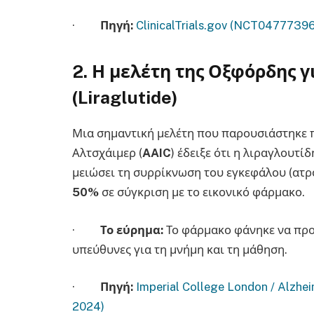
·
Πηγή:
ClinicalTrials.gov (NCT04777396
2. Η μελέτη της Οξφόρδης γ
(Liraglutide)
Μια σημαντική μελέτη που παρουσιάστηκε 
Αλτσχάιμερ (
AAIC
) έδειξε ότι η λιραγλουτί
μειώσει τη συρρίκνωση του εγκεφάλου (ατρο
50%
σε σύγκριση με το εικονικό φάρμακο.
·
Το εύρημα:
Το φάρμακο φάνηκε να προσ
υπεύθυνες για τη μνήμη και τη μάθηση.
·
Πηγή
:
Imperial College London / Alzhei
2024)