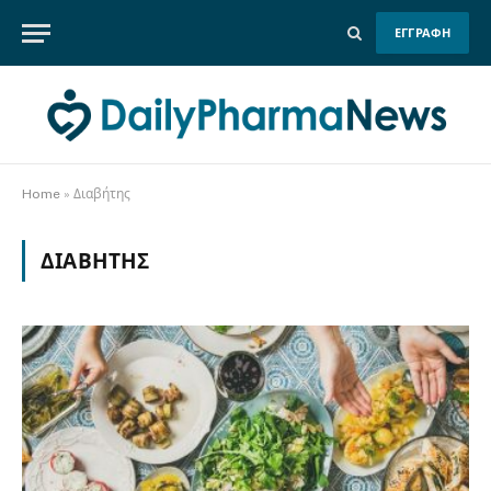
ΕΓΓΡΑΦΗ
Home
»
Διαβήτης
ΔΙΑΒΉΤΗΣ