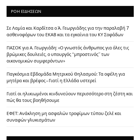
ΡΟΗ ΕΙΔΗΣΕΩΝ
Σε Λαμία και Καρδίτσα ο Ά. Γεωργιάδης για την παραλαβή 7
ασθενοφόρων του ΕΚΑΒ και τα εγκαίνια του ΚΥ Σοφάδων
ΠΑΣΟΚ για Α. Γεωργιάδη: «Ο γνωστός άνθρωπος για όλες τις
βρώμικες δουλειές, ο υπουργός “μπροστινός” των
οικονομικών συμφερόντων»
Παγκόσμια Εβδομάδα Μητρικού Θηλασμού: Τα οφέλη για
μητέρα και βρέφος – Γιατί η Ελλάδα υστερεί
Γιατί οι ηλικιωμένοι κινδυνεύουν περισσότερο στη ζέστη και
πώς θα τους βοηθήσουμε
ΕΦΕΤ: Ανάκληση μη ασφαλών τροφίμων τύπου ζελέ και
συναφών γλυκισμάτων