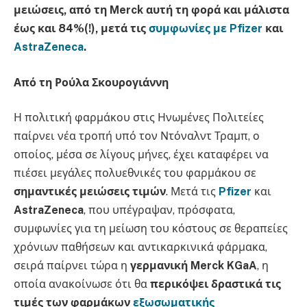
μειώσεις, από τη Merck αυτή τη φορά και μάλιστα
έως και 84%(!), μετά τις
συμφωνίες με Pfizer
και
AstraZeneca
.
Από τη Ρούλα Σκουρογιάννη
Η πολιτική φαρμάκου στις Ηνωμένες Πολιτείες
παίρνει νέα τροπή υπό τον Ντόναλντ Τραμπ, ο
οποίος, μέσα σε λίγους μήνες, έχει καταφέρει να
πιέσει μεγάλες πολυεθνικές του φαρμάκου σε
σημαντικές μειώσεις τιμών
. Μετά τις
Pfizer
και
AstraZeneca
, που υπέγραψαν, πρόσφατα,
συμφωνίες για τη μείωση του κόστους σε θεραπείες
χρόνιων παθήσεων και αντικαρκινικά φάρμακα,
σειρά παίρνει τώρα η
γερμανική Merck KGaA
, η
οποία ανακοίνωσε ότι θα
περικόψει δραστικά τις
τιμές των φαρμάκων
εξωσωματικής