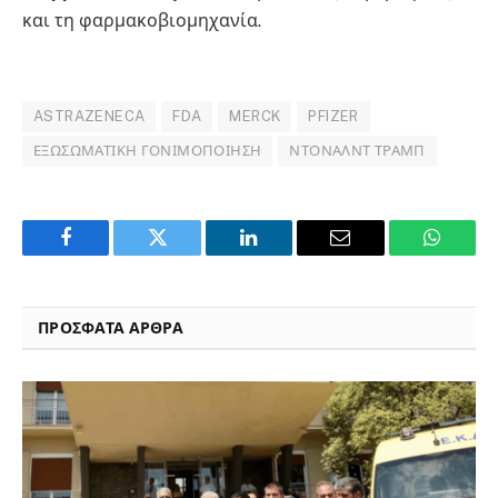
και τη φαρμακοβιομηχανία.
ASTRAZENECA
FDA
MERCK
PFIZER
ΕΞΩΣΩΜΑΤΙΚΉ ΓΟΝΙΜΟΠΟΊΗΣΗ
ΝΤΌΝΑΛΝΤ ΤΡΑΜΠ
Facebook
Twitter
LinkedIn
Email
WhatsA
ΠΡΟΣΦΑΤΑ ΑΡΘΡΑ