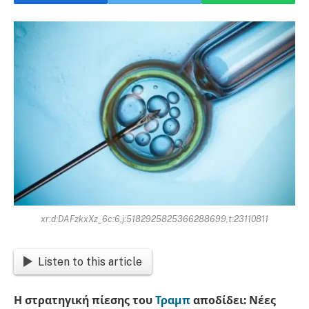
xr:d:DAFzkxXz_6c:6,j:5182925825366288699,t:23110811
Listen to this article
Η στρατηγική πίεσης του
Τραμπ
αποδίδει: Νέες